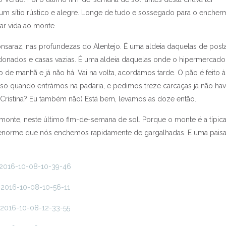
 sítio rústico e alegre. Longe de tudo e sossegado para o encher
ar vida ao monte.
nsaraz, nas profundezas do Alentejo. É uma aldeia daquelas de posta
donados e casas vazias. É uma aldeia daquelas onde o hipermercado
e manhã e já não há. Vai na volta, acordámos tarde. O pão é feito à
 isso quando entrámos na padaria, e pedimos treze carcaças já não hav
a Cristina? Eu também não) Está bem, levamos as doze então.
onte, neste último fim-de-semana de sol. Porque o monte é a típic
a enorme que nós enchemos rapidamente de gargalhadas. E uma pais