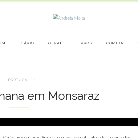
MIM
DIÁRIO
GERAL
LIVROS
COMIDA
PORTUGAL
mana em Monsaraz
 Verão. Foi o último fim-de-semana de sol, antes desta chuva ter