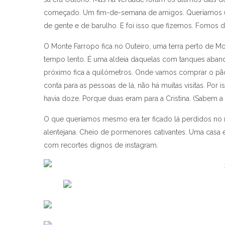
começado. Um fim-de-semana de amigos. Queríamos um
de gente e de barulho. E foi isso que fizemos. Fomos d
O Monte Farropo fica no Outeiro, uma terra perto de Mo
tempo lento. É uma aldeia daquelas com tanques aban
próximo fica a quilómetros. Onde vamos comprar o pão d
conta para as pessoas de lá, não há muitas visitas. Por
havia doze. Porque duas eram para a Cristina. (Sabem 
O que queríamos mesmo era ter ficado lá perdidos no m
alentejana. Cheio de pormenores cativantes. Uma cas
com recortes dignos de instagram.