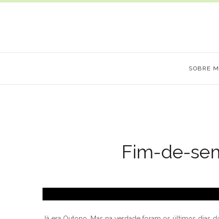
SOBRE 
Fim-de-se
Já era Outono. Mas na verdade foram os últimos dias do