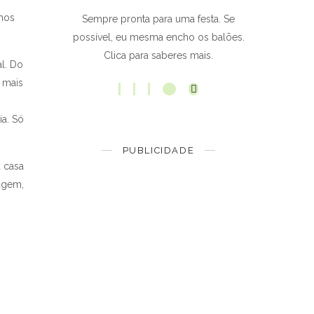
mos
Sempre pronta para uma festa. Se
possível, eu mesma encho os balões.
Clica para saberes mais.
l. Do
 mais
ia. Só
PUBLICIDADE
a casa
agem,