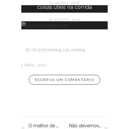
19 MARÇO, 2016
coisas úteis na corrida
10 AGOSTO, 2016
fit
,
I'm (not) running
,
run
,
running
3 ABRIL, 2017
ESCREVA UM COMENTÁRIO
O melhor de Março
Não devemos tomar decisões de manhã