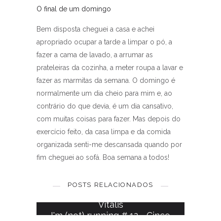
O final de um domingo
Bem disposta cheguei a casa e achei
apropriado ocupar a tarde a limpar o pó, a
fazer a cama de lavado, a arrumar as
prateleiras da cozinha, a meter roupa a lavar e
fazer as marmitas da semana. O domingo é
normalmente um dia cheio para mim e, ao
contrário do que devia, é um dia cansativo,
com muitas coisas para fazer. Mas depois do
exercício feito, da casa limpa e da comida
organizada senti-me descansada quando por
fim cheguei ao sofá. Boa semana a todos!
I'm (not) running # 11 - Corrida
da mulher
POSTS RELACIONADOS
I'm (not) running # 9 - Corrida
15 MAIO, 2016
Vitalis
I'm (not) running # 12 - Cinco