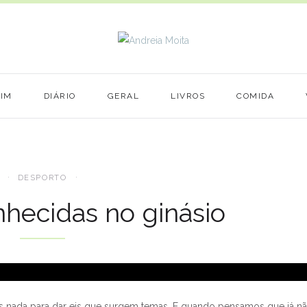
MIM
DIÁRIO
GERAL
LIVROS
COMIDA
DESPORTO
hecidas no ginásio
s nada para dar eis que surgem temas. E quando pensamos que já n