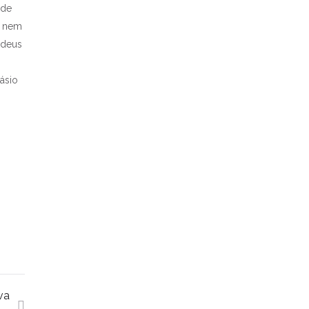
ode
s nem
adeus
ásio
iva