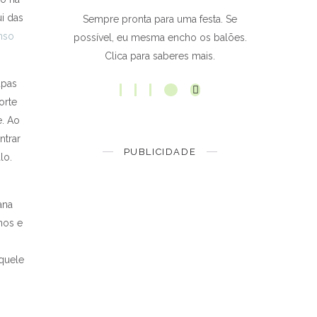
ui das
Sempre pronta para uma festa. Se
nso
possível, eu mesma encho os balões.
Clica para saberes mais.
upas
orte
e. Ao
ntrar
PUBLICIDADE
lo.
ana
nos e
aquele