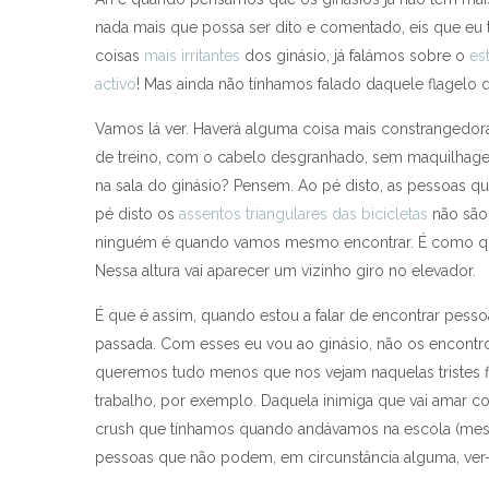
nada mais que possa ser dito e comentado, eis que eu t
coisas
mais irritantes
dos ginásio, já falámos sobre o
es
activo
! Mas ainda não tínhamos falado daquele flagelo 
Vamos lá ver. Haverá alguma coisa mais constranged
de treino, com o cabelo desgranhado, sem maquilhagem
na sala do ginásio? Pensem. Ao pé disto, as pessoas 
pé disto os
assentos triangulares das bicicletas
não são
ninguém é quando vamos mesmo encontrar. É como quand
Nessa altura vai aparecer um vizinho giro no elevador.
É que é assim, quando estou a falar de encontrar pes
passada. Com esses eu vou ao ginásio, não os encontr
queremos tudo menos que nos vejam naquelas tristes figu
trabalho, por exemplo. Daquela inimiga que vai amar c
crush que tínhamos quando andávamos na escola (mesmo
pessoas que não podem, em circunstância alguma, ver-