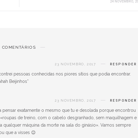
24 NOVEMBRO, 2
COMENTÁRIOS
23 NOVEMBRO, 2017
RESPONDER
contrei pessoas conhecidas nos piores sítios que podia encontrar.
hah Beijinhos*
23 NOVEMBRO, 2017
RESPONDER
á a pensar exatamente o mesmo que tu e desolada porque encontrou
«roupas de treino, com o cabelo desgranhado, sem maquilhagem e
numa qualquer máquina da morte na sala do ginásio». Vamos sempre
ou que a visses 😉