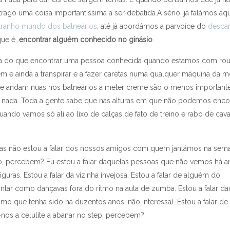
rago uma coisa importantíssima a ser debatida.
A sério, já falámos aq
tranho mundo dos balneários
, até já abordámos a parvoíce do
desca
que é…
encontrar alguém conhecido no ginásio
.
ora do que encontrar uma pessoa conhecida quando estamos com ro
 e ainda a transpirar e a fazer caretas numa qualquer máquina da m
que andam nuas nos balneários a meter creme são o menos important
 nada. Toda a gente sabe que nas alturas em que não podemos enco
o vamos só ali ao lixo de calças de fato de treino e rabo de cava
soas não estou a falar dos nossos amigos com quem jantámos na sem
o, percebem? Eu estou a falar daquelas pessoas que não vemos há a
ras. Estou a falar da vizinha invejosa. Estou a falar de alguém do
ontar como dançavas fora do ritmo na aula de zumba. Estou a falar d
 que tenha sido há duzentos anos, não interessa). Estou a falar de
nos a celulite a abanar no step, percebem?