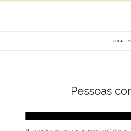
SOBRE 
Pessoas con
Ah e quando pensamos que os ginásios já não têm mai