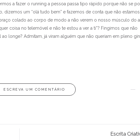
ermos a fazer o running a pessoa passa tipo rápido porque não se p
ásio, dizemos um “olá tudo bem” e fazemos de conta que não estamo
 braço colado ao corpo de modo a não verem o nosso músculo do 
er coisa no telemóvel e não te estou a ver a ti”? Fingimos que não
l ao longe? Admitam, já viram alguém que não queriam em pleno gin
ESCREVA UM COMENTÁRIO
Escrita Criat