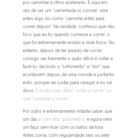
por caminhar a ritmo acelerado. E aqui em
vez de ser um “caminhada vs corrida” será
antes algo do como “caminha antes para
correr depois”. Na verdade, confesso que não
foi o que eu fiz quando comecei a correr, o
que foi extremamente errado a nível físico. No
entanto, depois de ter parado de correr
consigo ver friamente o quão difícil é voltar a
fazê-lo. Sei todo o “sofrimento” e “dor” que
acontecem depois de uma corrida e portanto
evito, porque vai custar para caraças e eu sei
disso.
É muito mais difícil “voltar a correr” do
que “começar a correr”.
Por outro é extremamente irritante saber que
um dia
já corri dez quilómetros
e agora nem
um faço sem ficar com os bafos de fora.
Antes corria, com regularidade seis ou sete