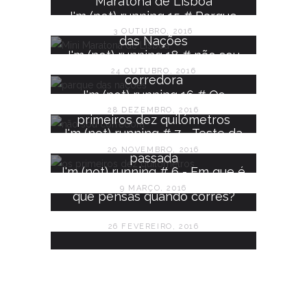
Maratona de Lisboa
I'm (not) running 15 # Parque
3 OUTUBRO, 2016
das Nações
I'm (not) running 18 # não sou
24 OUTUBRO, 2016
corredora
I'm (not) running 16 # Os
28 DEZEMBRO, 2016
primeiros dez quilómetros
I'm (not) running # 7 - Teste da
20 NOVEMBRO, 2016
passada
I'm (not) running # 6 - Em que é
9 MARÇO, 2016
que pensas quando corres?
26 FEVEREIRO, 2016