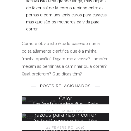
achava isto uma grande tanga, mas depois
de fazer saí de lá com o rabinho entre as
pernas e com uns ténis caros para caraças
mas que são os melhores da vida para
correr.
Como é óbvio isto é tudo baseado numa
coisa altamente científica que é a minha
“minha opinião”. Digam-me a vossa? Também
mexem as perninhas a caminhar ou a correr?
I'm (not) running # 12 - Cinco
Qual preferem? Que dicas têm?
coisas úteis na corrida
POSTS RELACIONADOS
I'm (not) running # 13 - Frio vs
10 AGOSTO, 2016
Calor
I'm (not) running # 5 - Seis
20 SETEMBRO, 2016
razões para não ir correr
I'm (not) running #14 - Mini
21 FEVEREIRO, 2016