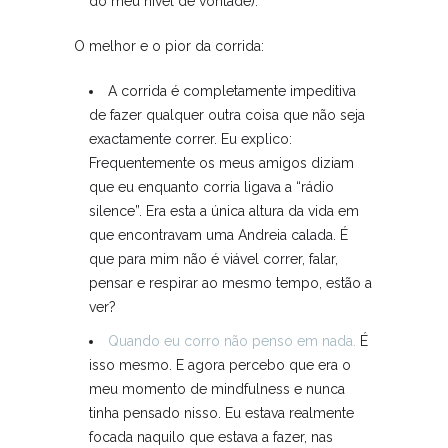
do meu nível de vontade).
O melhor e o pior da corrida:
A corrida é completamente impeditiva
de fazer qualquer outra coisa que não seja
exactamente correr. Eu explico:
Frequentemente os meus amigos diziam
que eu enquanto corria ligava a “rádio
silence”. Era esta a única altura da vida em
que encontravam uma Andreia calada. É
que para mim não é viável correr, falar,
pensar e respirar ao mesmo tempo, estão a
ver?
Quando eu corro não penso em nada.
É
isso mesmo. E agora percebo que era o
meu momento de mindfulness e nunca
tinha pensado nisso. Eu estava realmente
focada naquilo que estava a fazer, nas