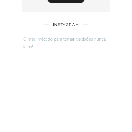
INSTAGRAM
O meu método para tomar decisões nunca
falha!