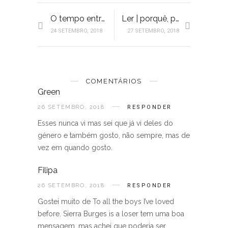
O tempo entre costuras e barritas | Páginas salteadas
Ler | porquê, para quê?
24 SETEMBRO, 2018
27 SETEMBRO, 2018
COMENTÁRIOS
Green
26 SETEMBRO, 2018
RESPONDER
Esses nunca vi mas sei que já vi deles do
género e também gosto, não sempre, mas de
vez em quando gosto.
Filipa
26 SETEMBRO, 2018
RESPONDER
Gostei muito de To all the boys I’ve loved
before. Sierra Burges is a loser tem uma boa
mensagem, mas achei que poderia ser