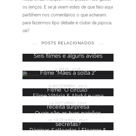
os lenços. E se já viram estes de que falo aqui
partilhem nos comentários o que acharam,
para fazermos tipo debate e clube da pipoca,
ok?
6 filmes que eu nunca vi
POSTS RELACIONADOS
28 AGOSTO, 2017
Seis filmes e alguns aviões
4 MAIO, 2018
Filme "Mães à solta 2"
9 NOVEMBRO, 2017
Filme "O círculo"
Filme Vitória & Abdul e uma
14 OUTUBRO, 2017
receita surpresa
Quais são as tuas paixões
15 SETEMBRO, 2017
secretas?
Páginas Salteadas | Eleanor &