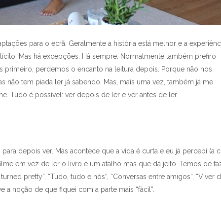
ptações para o ecrã. Geralmente a história está melhor e a experiênc
plícito. Mas há excepções. Há sempre. Normalmente também prefiro
os primeiro, perdemos o encanto na leitura depois. Porque não nos
as não tem piada ler já sabendo. Mas, mais uma vez, também já me
me. Tudo é possível: ver depois de ler e ver antes de ler.
o para depois ver. Mas acontece que a vida é curta e eu já percebi (a c
ilme em vez de ler o livro é um atalho mas que dá jeito. Temos de fa
e turned pretty”, “Tudo, tudo e nós”, “Conversas entre amigos”, “Viver 
ive a noção de que fiquei com a parte mais “fácil”.