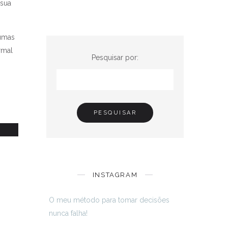
 sua
gumas
rmal
Pesquisar por:
o
INSTAGRAM
O meu método para tomar decisões
nunca falha!