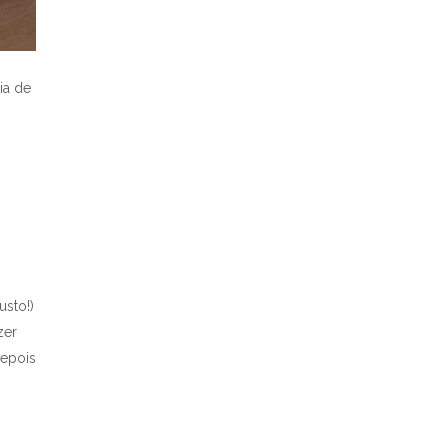
ia de
usto!)
zer
depois