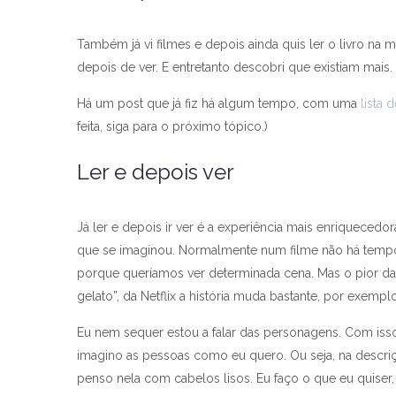
Também já vi filmes e depois ainda quis ler o livro n
depois de ver. E entretanto descobri que existiam mais. 
Há um post que já fiz há algum tempo, com uma
lista 
feita, siga para o próximo tópico.)
Ler e depois ver
Já ler e depois ir ver é a experiência mais enriquecedo
que se imaginou. Normalmente num filme não há tempo 
porque queríamos ver determinada cena. Mas o pior d
gelato”, da Netflix a história muda bastante, por exemplo
Eu nem sequer estou a falar das personagens. Com iss
imagino as pessoas como eu quero. Ou seja, na descr
penso nela com cabelos lisos. Eu faço o que eu quiser,