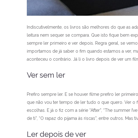
Indiscutivelmente, os livros são melhores do que as ada
leitura nem sequer se compara. Que isto fique bem ex
sempre ler primeiro e ver depois. Regra geral, se vem
importamos de já saber o fim quando estamos a ver, m
aconteceu o contrário. Já li o livro depois de ver um fil
Ver sem ler
Prefiro sempre ler. E se houver filme prefiro ler primeir
que não vou ter tempo de ler tudo o que quero. Ver o f
escolhas. E já o fiz com a série “After”, “The summer I’v
de ti”, “O rapaz do pijama às riscas”, entre outros. Mas t
Ler depois de ver