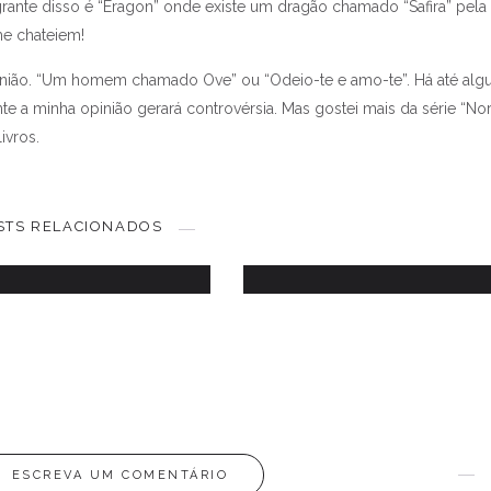
rante disso é “Eragon” onde existe um dragão chamado “Safira” pela
 me chateiem!
inião. “Um homem chamado Ove” ou “Odeio-te e amo-te”. Há até al
e a minha opinião gerará controvérsia. Mas gostei mais da série “No
ivros.
alar de moda # calças
de ganga
O melhor de Setembr
STS RELACIONADOS
7 SETEMBRO, 2017
30 SETEMBRO, 2017
ESCREVA UM COMENTÁRIO