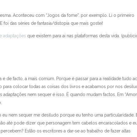
a mesma. Aconteceu com “Jogos da fome”, por exemplo. Li o primeiro
E foi das séries de fantasia/distopia que mais gostei!
de adaptações
que existem para ai nas plataformas desta vida. (public
ra e de facto, a mais comum. Porque é passar para a realidade tudo aq
para colocar todas as coisas dos livros e acabamos por nos desilud
as adaptações nem sequer é isso. É quando mudam factos. Em “Amor
.
o eu nem sequer me desiludo porque eu tenho uma particularidade. 
ição até pode dizer que personagem tem cabelos encaracolados e e
 percebem? Estão os escritores a dar-se ao trabalho de fazer altas