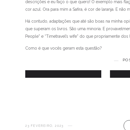
descrições e eu faço o que quero! O exemplo mais flag
cor azul. Ora para mim a Safira, é cor de laranja. E não
Há contudo, adaptações que até são boas na minha op
que superam os livros. São uma minoria. E provavelment
People” e “Timetravel’s wife” do que propriamente dos l
Vamos f
Como é que vocês geram esta questão?
Depois de um fim-de-semana...
PO
2 JULHO, 2012
23 FEVEREIRO, 2023