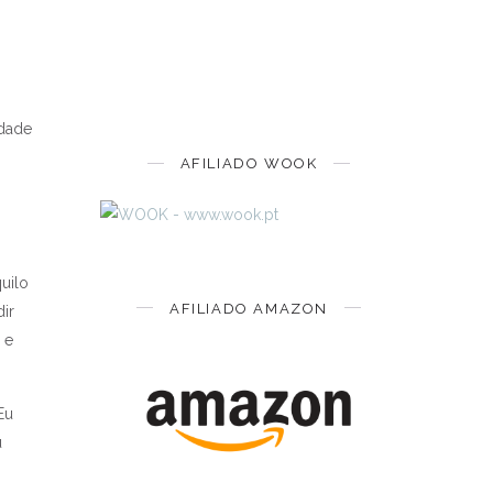
idade
AFILIADO WOOK
uilo
AFILIADO AMAZON
ir
 e
Eu
u