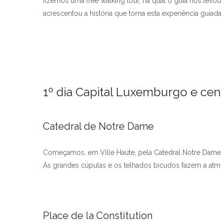
fizemos uma free walking tour, na qual o guia nos levou 
acrescentou a história que torna esta experiência guia
1º dia Capital Luxemburgo e cen
Catedral de Notre Dame
Começamos, em Ville Haute, pela Catedral Notre Dame. 
As grandes cúpulas e os telhados bicudos fazem a atmos
Place de la Constitution