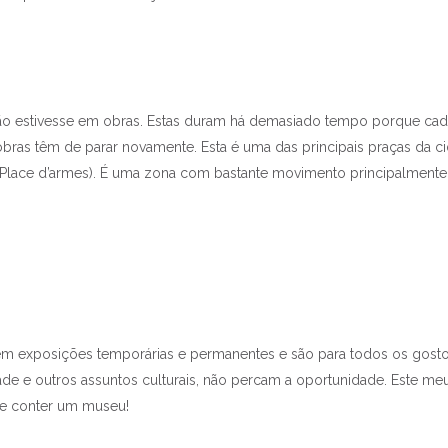
 não estivesse em obras. Estas duram há demasiado tempo porque ca
obras têm de parar novamente. Esta é uma das principais praças da c
a Place d’armes). É uma zona com bastante movimento principalmente
em exposições temporárias e permanentes e são para todos os gosto
de e outros assuntos culturais, não percam a oportunidade. Este me
de conter um museu!