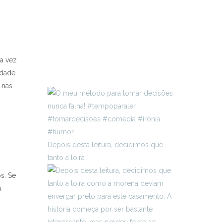
da vez
idade
 nas
Depois desta leitura, decidimos que
tanto a loira
s. Se
u