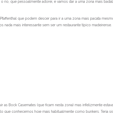
o rio, que pessoalmente adorei, e vamos dar a uma zona mais badal
faffenthal que podem descer para ir a uma zona mais pacata mesm
os nada mais interessante sem ser um restaurante típico madeirense.
luir as Bock Casemates (que ficam nesta zona) mas infelizmente esta
quilo que conhecemos hoje mais habitualmente como bunkers. Teria si