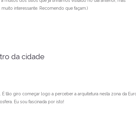
a muitos dos sítios que já tínhamos visitado no dia anterior, mas
da muito interessante. Recomendo que façam.)
tro da cidade
É tão giro começar logo a perceber a arquitetura nesta zona da Eur
fera. Eu sou fascinada por isto!