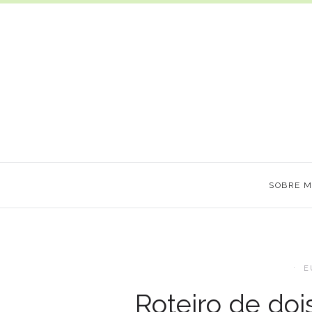
SOBRE 
E
Roteiro de do