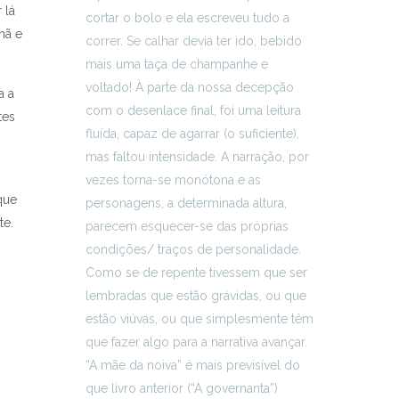
 lá
hã e
a a
tes
que
te.