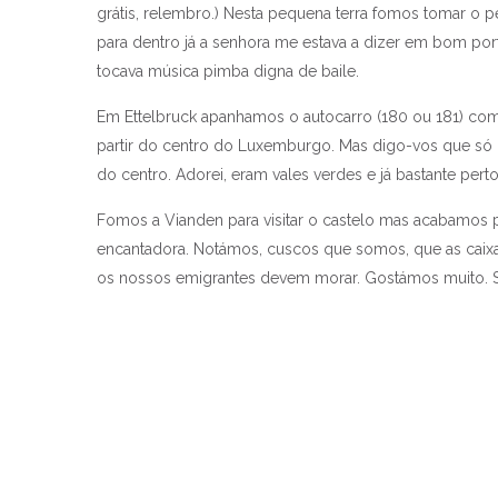
grátis, relembro.) Nesta pequena terra fomos tomar o 
para dentro já a senhora me estava a dizer em bom por
tocava música pimba digna de baile.
Em Ettelbruck apanhamos o autocarro (180 ou 181) com
partir do centro do Luxemburgo. Mas digo-vos que só o
do centro. Adorei, eram vales verdes e já bastante pert
Fomos a Vianden para visitar o castelo mas acabamos po
encantadora. Notámos, cuscos que somos, que as caix
os nossos emigrantes devem morar. Gostámos muito. Su