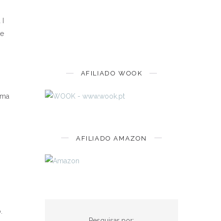
 I
te
AFILIADO WOOK
uma
AFILIADO AMAZON
.
Pesquisar por: