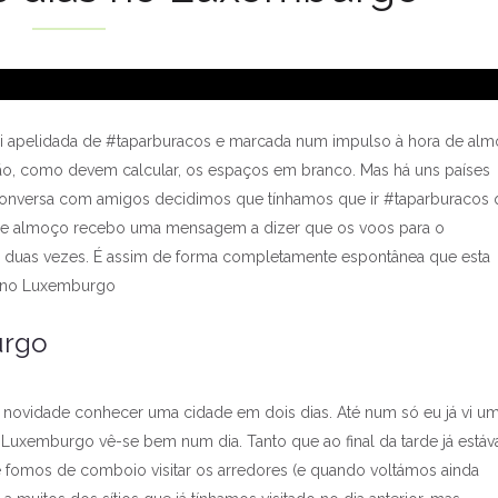
foi apelidada de #taparburacos e marcada num impulso à hora de al
são, como devem calcular, os espaços em branco. Mas há uns países
nversa com amigos decidimos que tínhamos que ir #taparburacos 
a de almoço recebo uma mensagem a dizer que os voos para o
 duas vezes. É assim de forma completamente espontânea que esta
as no Luxemburgo
urgo
é novidade conhecer uma cidade em dois dias. Até num só eu já vi u
 Luxemburgo vê-se bem num dia. Tanto que ao final da tarde já está
e fomos de comboio visitar os arredores (e quando voltámos ainda