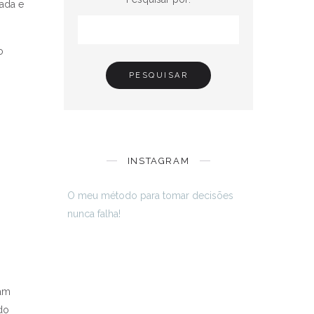
ada e
o
INSTAGRAM
O meu método para tomar decisões
nunca falha!
vam
do