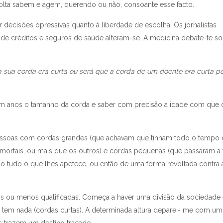
olta sabem e agem, querendo ou não, consoante esse facto.
r decisões opressivas quanto à liberdade de escolha. Os jornalistas
 de créditos e seguros de saúde alteram-se. A medicina debate-te s
 sua corda era curta ou será que a corda de um doente era curta p
 em anos o tamanho da corda e saber com precisão a idade com que 
essoas com cordas grandes (que achavam que tinham todo o tempo
mortais, ou mais que os outros) e cordas pequenas (que passaram a 
o tudo o que lhes apetece, ou então de uma forma revoltada contra 
s ou menos qualificadas. Começa a haver uma divisão da sociedade
 tem nada (cordas curtas). A determinada altura deparei- me com um
s trazem um destino traçado.