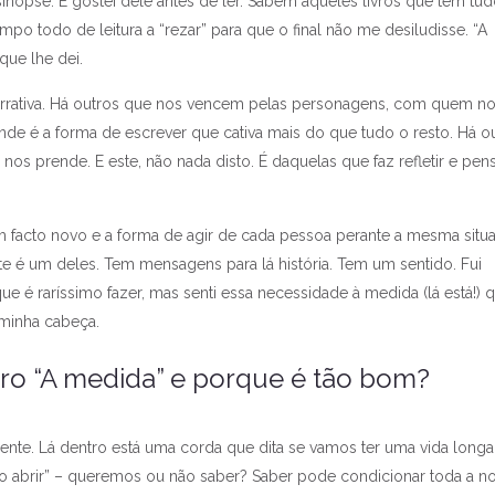
sinopse. E gostei dele antes de ler. Sabem aqueles livros que têm tu
mpo todo de leitura a “rezar” para que o final não me desiludisse. “A
que lhe dei.
arrativa. Há outros que nos vencem pelas personagens, com quem n
nde é a forma de escrever que cativa mais do que tudo o resto. Há o
e nos prende. E este, não nada disto. É daquelas que faz refletir e pen
 facto novo e a forma de agir de cada pessoa perante a mesma situ
ste é um deles. Tem mensagens para lá história. Tem um sentido. Fui
 é raríssimo fazer, mas senti essa necessidade à medida (lá está!) 
 minha cabeça.
ro “A medida” e porque é tão bom?
gente. Lá dentro está uma corda que dita se vamos ter uma vida long
ão abrir” – queremos ou não saber? Saber pode condicionar toda a n