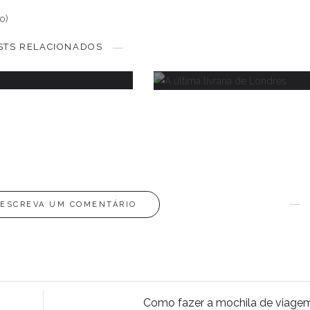
Livro "A última livraria 
o)
 melhor de Julho
Londres" | Review
STS RELACIONADOS
30 JULHO, 2017
3 MARÇO, 2022
ESCREVA UM COMENTÁRIO
Como fazer a mochila de viage