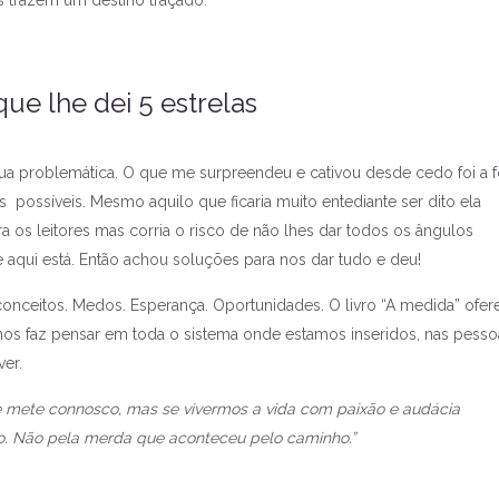
que lhe dei 5 estrelas
 problemática. O que me surpreendeu e cativou desde cedo foi a 
 possíveis. Mesmo aquilo que ficaria muito entediante ser dito ela
 os leitores mas corria o risco de não lhes dar todos os ângulos
e aqui está. Então achou soluções para nos dar tudo e deu!
conceitos. Medos. Esperança. Oportunidades. O livro “A medida” ofer
s faz pensar em toda o sistema onde estamos inseridos, nas pesso
ver.
e mete connosco, mas se vivermos a vida com paixão e audácia
do. Não pela merda que aconteceu pelo caminho.”