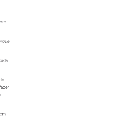
obre
orque
cada
 do
fazer
a
 em