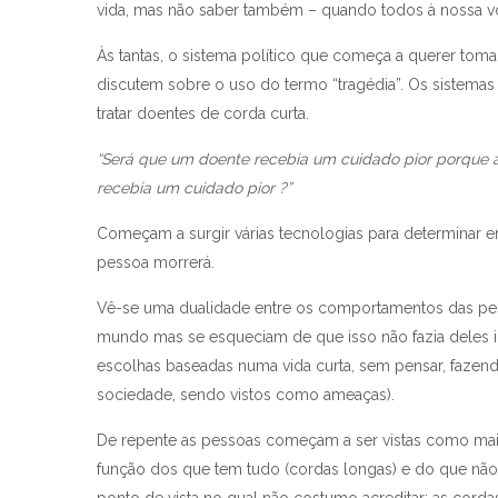
vida, mas não saber também – quando todos à nossa v
Às tantas, o sistema político que começa a querer toma
discutem sobre o uso do termo “tragédia”. Os sistemas
tratar doentes de corda curta.
“Será que um doente recebia um cuidado pior porque a
recebia um cuidado pior ?”
Começam a surgir várias tecnologias para determinar
pessoa morrerá.
Vê-se uma dualidade entre os comportamentos das p
mundo mas se esqueciam de que isso não fazia deles i
escolhas baseadas numa vida curta, sem pensar, fazend
sociedade, sendo vistos como ameaças).
De repente as pessoas começam a ser vistas como mai
função dos que tem tudo (cordas longas) e do que não
ponto de vista no qual não costumo acreditar: as corda