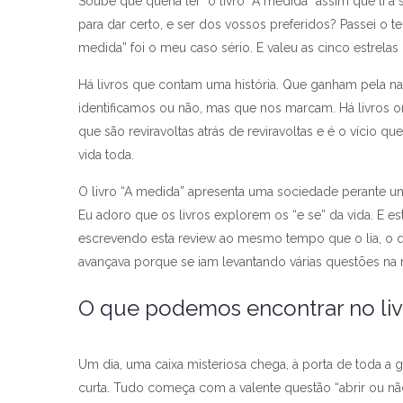
Soube que queria ler o livro “A medida” assim que li a 
para dar certo, e ser dos vossos preferidos? Passei o te
medida” foi o meu caso sério. E valeu as cinco estrelas 
Há livros que contam uma história. Que ganham pela n
identificamos ou não, mas que nos marcam. Há livros o
que são reviravoltas atrás de reviravoltas e é o vício qu
vida toda.
O livro “A medida” apresenta uma sociedade perante um
Eu adoro que os livros explorem os “e se” da vida. E e
escrevendo esta review ao mesmo tempo que o lia, o que
avançava porque se iam levantando várias questões na
O que podemos encontrar no liv
Um dia, uma caixa misteriosa chega, à porta de toda a 
curta. Tudo começa com a valente questão “abrir ou n