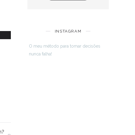
de
INSTAGRAM
O meu método para tomar decisões
nunca falha!
m?