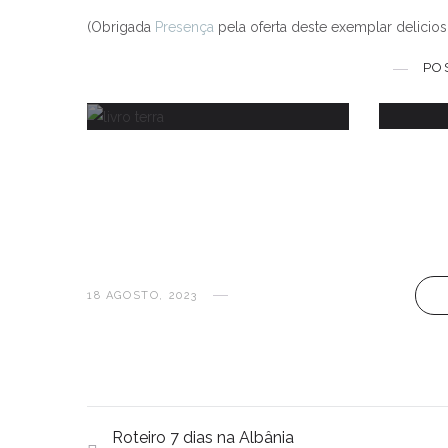
Review livro "Terra" de Eloy
(Obrigada
Presença
pela oferta deste exemplar delicios
O
Moreno
PO
6 ABRIL, 2023
18 AGOSTO, 2023
Roteiro 7 dias na Albânia