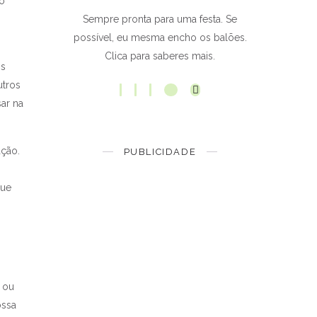
do
Sempre pronta para uma festa. Se
possível, eu mesma encho os balões.
Clica para saberes mais.
os
utros
sar na
ação.
PUBLICIDADE
que
a ou
ossa