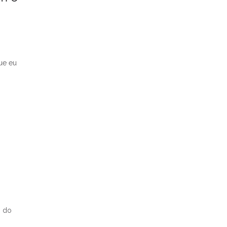
ue eu
s do