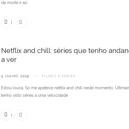
da morte ir ao
1 COMENTÁRIO
Netflix and chill: séries que tenho anda
a ver
5 JULHO, 2019
FILMES E SÉRIES
Estou louca. Só me apetece netflix and chill neste momento. Ultim
tenho visto séries a uma velocidade
1 COMENTÁRIO