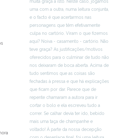
os
hora