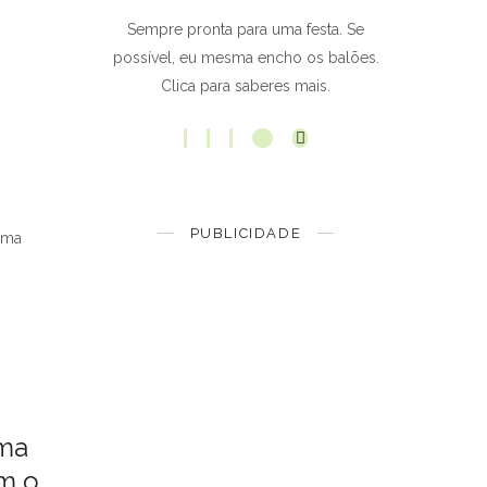
Sempre pronta para uma festa. Se
possível, eu mesma encho os balões.
Clica para saberes mais.
PUBLICIDADE
 uma
rma
m o