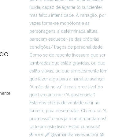
ndo
amente