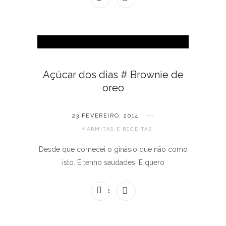
Açúcar dos dias # Brownie de
oreo
23 FEVEREIRO, 2014
MARMITAS E RECEITAS
Desde que comecei o ginásio que não como
isto. E tenho saudades. E quero
SEM COMENTÁRIOS