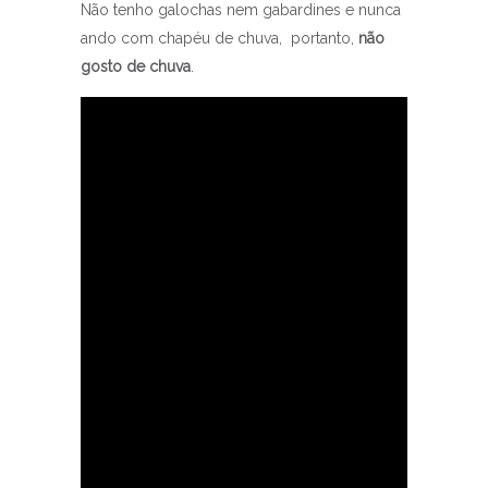
Não tenho galochas nem gabardines e nunca
ando com chapéu de chuva, portanto,
não
gosto de chuva
.