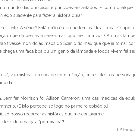
olta o mundo das princesas e príncipes encantados. E como qualquer 
edo suficiente para fazer a história durar.
essante. A sério?! Então não é ela que tem as ideias todas? (Tipo 
oção que dá pernas à sereia mas que lhe tira a voz.) Ah mas tam
não tivesse morrido às mãos do Scar, o tio mau que queria tomar co
que chega uma fada boa ou um génio da lâmpada e todos vivem felize
st”, vai misturar a realidade com a ficção, entre eles, os personag
ade da
. Jennifer Morrison foi Allison Cameron, uma das médicas da equ
istério. (E isto percebe-se logo no primeiro episódio.)
rie só posso recordar as histórias que me contavam e
s que não percebo na
 ter sido uma gaja “porreira pá”!
(1ª temp
Páscoa!
Os novatos das séries..