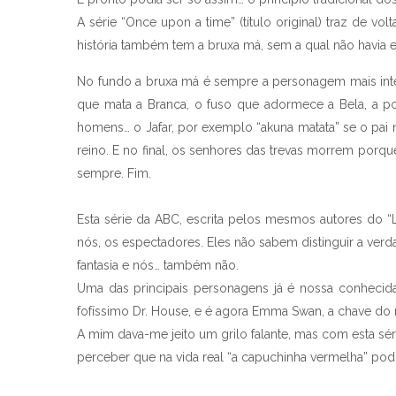
A série “Once upon a time” (título original) traz de v
história também tem a bruxa má, sem a qual não havia enr
No fundo a bruxa má é sempre a personagem mais inter
que mata a Branca, o fuso que adormece a Bela, a p
homens… o Jafar, por exemplo “akuna matata” se o pai 
reino. E no final, os senhores das trevas morrem por
sempre. Fim.
Esta série da ABC, escrita pelos mesmos autores do “Lo
nós, os espectadores. Eles não sabem distinguir a verd
fantasia e nós… também não.
Uma das principais personagens já é nossa conhecida
fofíssimo Dr. House, e é agora Emma Swan, a chave do m
A mim dava-me jeito um grilo falante, mas com esta sé
Coisa
perceber que na vida real “a capuchinha vermelha” podia
Mundo das séries