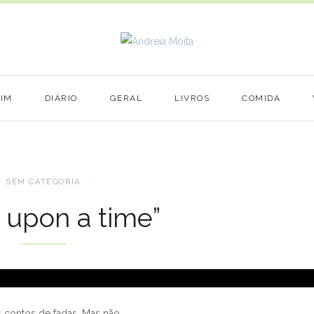
MIM
DIÁRIO
GERAL
LIVROS
COMIDA
SEM CATEGORIA
 upon a time”
s contos de fadas. Mas não.