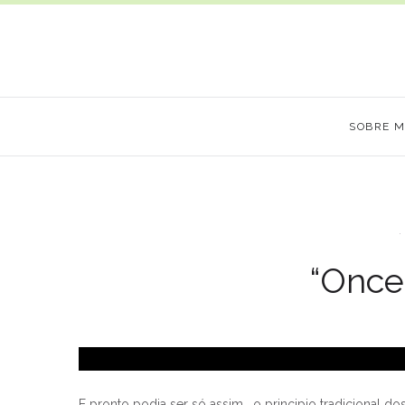
SOBRE 
“Once
E pronto podia ser só assim… o principio tradicional do