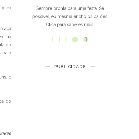
típica
Sempre pronta para uma festa. Se
possível, eu mesma encho os balões.
Clica para saberes mais.
a maçã
bém há
nta do
s para
PUBLICIDADE
ens, e
ipa do
orada)
.