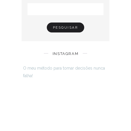
INSTAGRAM
O meu método para tomar decisões nunca
falha!