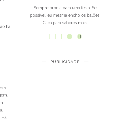
s
Sempre pronta para uma festa. Se
possível, eu mesma encho os balões.
Clica para saberes mais.
Não há
PUBLICIDADE
ira,
gem.
om
a.
. Há