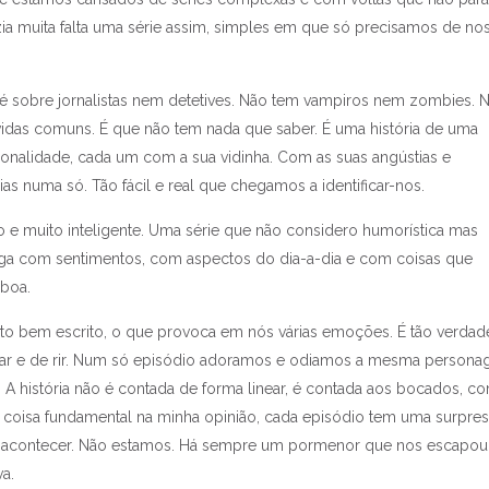
zia muita falta uma série assim, simples em que só precisamos de no
é sobre jornalistas nem detetives. Não tem vampiros nem zombies. 
 vidas comuns. É que não tem nada que saber. É uma história de uma
onalidade, cada um com a sua vidinha. Com as suas angústias e
rias numa só. Tão fácil e real que chegamos a identificar-nos.
 e muito inteligente. Uma série que não considero humorística mas
ga com sentimentos, com aspectos do dia-a-dia e com coisas que
 boa.
o bem escrito, o que provoca em nós várias emoções. É tão verdade
rar e de rir. Num só episódio adoramos e odiamos a mesma persona
 A história não é contada de forma linear, é contada aos bocados, c
coisa fundamental na minha opinião, cada episódio tem uma surpres
a acontecer. Não estamos. Há sempre um pormenor que nos escapou
s que não percebo na
a.