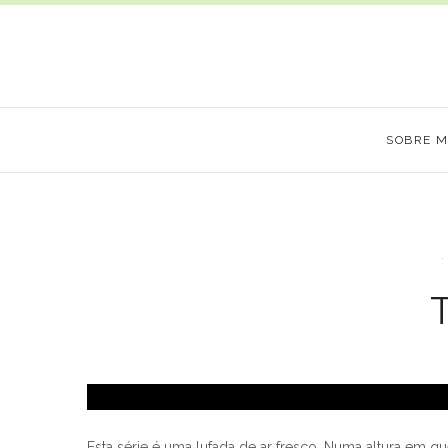
SOBRE 
T
Esta série é uma lufada de ar fresco. Numa altura em