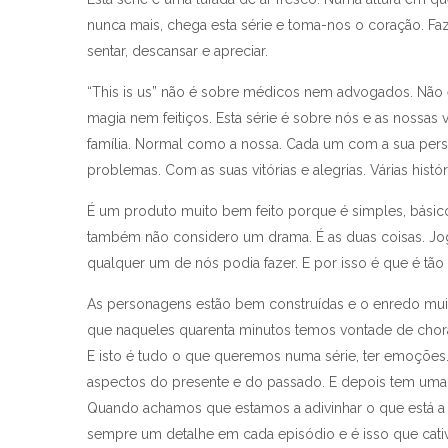
nunca mais, chega esta série e toma-nos o coração. Fa
sentar, descansar e apreciar.
“This is us” não é sobre médicos nem advogados. Não 
magia nem feitiços. Esta série é sobre nós e as nossas
família. Normal como a nossa. Cada um com a sua pers
problemas. Com as suas vitórias e alegrias. Várias histó
É um produto muito bem feito porque é simples, básico
também não considero um drama. É as duas coisas. Jo
qualquer um de nós podia fazer. E por isso é que é tão
As personagens estão bem construídas e o enredo muit
que naqueles quarenta minutos temos vontade de cho
E isto é tudo o que queremos numa série, ter emoções.
aspectos do presente e do passado. E depois tem uma 
Quando achamos que estamos a adivinhar o que está 
Coisa
sempre um detalhe em cada episódio e é isso que cativ