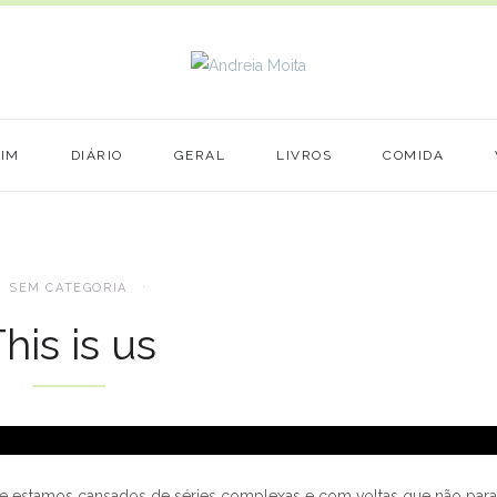
MIM
DIÁRIO
GERAL
LIVROS
COMIDA
SEM CATEGORIA
his is us
 que estamos cansados de séries complexas e com voltas que não par