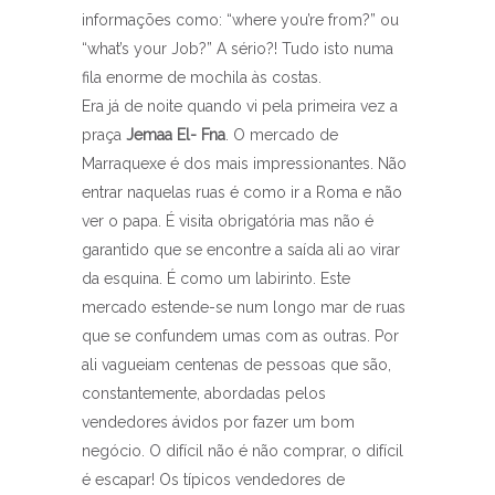
informações como: “where you’re from?” ou
“what’s your Job?” A sério?! Tudo isto numa
fila enorme de mochila às costas.
Era já de noite quando vi pela primeira vez a
praça
Jemaa El- Fna
. O mercado de
Marraquexe é dos mais impressionantes. Não
entrar naquelas ruas é como ir a Roma e não
ver o papa. É visita obrigatória mas não é
garantido que se encontre a saída ali ao virar
da esquina. É como um labirinto. Este
mercado estende-se num longo mar de ruas
que se confundem umas com as outras. Por
ali vagueiam centenas de pessoas que são,
constantemente, abordadas pelos
vendedores ávidos por fazer um bom
negócio. O difícil não é não comprar, o difícil
é escapar! Os típicos vendedores de