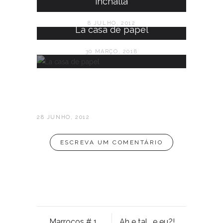
'inchallá'
8 JULHO, 2012
La casa de papel
30 MARÇO, 2018
28 JUNHO, 2012
ESCREVA UM COMENTÁRIO
Marrocos # 1 Onde o calor não é igual
Ah e tal… e eu?!