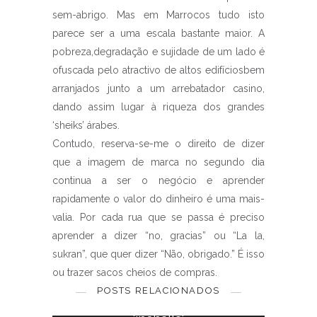
sem-abrigo.
Mas em
Marrocos tudo isto
parece ser a uma escala bastante maior
. A
pobreza,degradação e sujidade de um lado é
ofuscada pelo atractivo de altos edifíciosbem
arranjados junto a um arrebatador casino,
dando assim lugar à riqueza dos grandes
‘sheiks’ árabes.
Contudo, reserva-se-me o direito de dizer
que a imagem de marca no segundo dia
continua a ser o negócio e aprender
rapidamente o valor do dinheiro é uma mais-
valia. Por cada rua que se passa é preciso
aprender a dizer “no, gracias” ou “La la,
sukran”, que quer dizer “Não, obrigado.” É isso
ou trazer sacos cheios de compras.
La la land, melodia de amor
POSTS RELACIONADOS
Marrocos # 7 Fim de roteiro,
7 FEVEREIRO, 2017