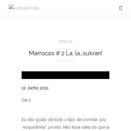
ÁFRICA
Marrocos # 2 La, la…sukran!
12 Junho 2011
Dia 2
Eu não gosto de todo o tipo de comida, sou
“esquisitinha”, pronto. Não fazia ideia do que ia