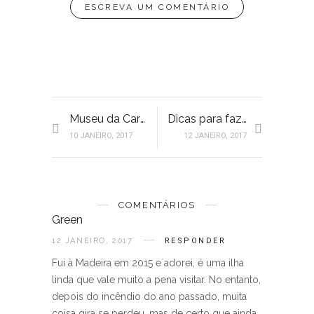
ESCREVA UM COMENTÁRIO
Museu da Carris e Village Underground
Dicas para fazer a mala
10 JANEIRO, 2017
12 JANEIRO, 2017
COMENTÁRIOS
Green
12 JANEIRO, 2017
RESPONDER
Fui à Madeira em 2015 e adorei, é uma ilha
linda que vale muito a pena visitar. No entanto,
depois do incêndio do ano passado, muita
coisa gira se perdeu, mas de certo que ainda