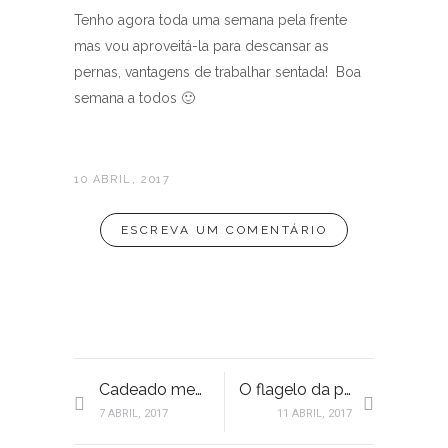
Tenho agora toda uma semana pela frente
mas vou aproveitá-la para descansar as
pernas, vantagens de trabalhar sentada! Boa
semana a todos 🙂
10 ABRIL, 2017
ESCREVA UM COMENTÁRIO
Cadeado meu, cadeado meu
O flagelo da páscoa
7 ABRIL, 2017
11 ABRIL, 2017