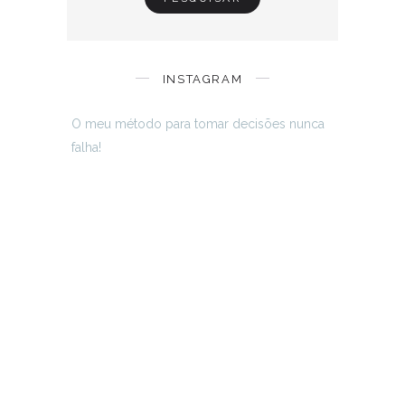
INSTAGRAM
O meu método para tomar decisões nunca
falha!