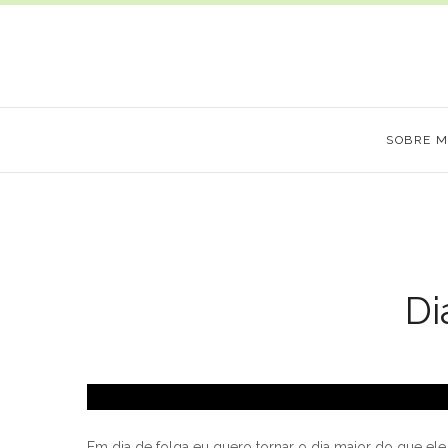
SOBRE 
Di
Em dia de folga eu quero tornar o dia maior do que ele 