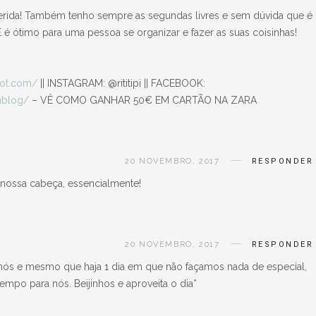
uerida! Também tenho sempre as segundas livres e sem dúvida que é
 é ótimo para uma pessoa se organizar e fazer as suas coisinhas!
pot.com/
|| INSTAGRAM: @rititipi || FACEBOOK:
ablog/
– VÊ COMO GANHAR 50€ EM CARTÃO NA ZARA
20 NOVEMBRO, 2017
RESPONDER
 nossa cabeça, essencialmente!
20 NOVEMBRO, 2017
RESPONDER
nós e mesmo que haja 1 dia em que não façamos nada de especial,
tempo para nós. Beijinhos e aproveita o dia*