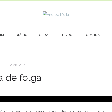
MIM
DIÁRIO
GERAL
LIVROS
COMIDA
DIÁRIO
a de folga
é. Claro, porque tenho muitas expectativas e planos de coisas para f