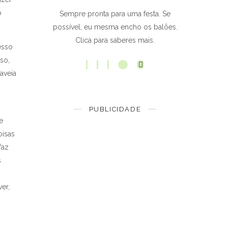
o
Sempre pronta para uma festa. Se
possível, eu mesma encho os balões.
Clica para saberes mais.
esso
so,
aveia
PUBLICIDADE
e
oisas
faz
s
er,