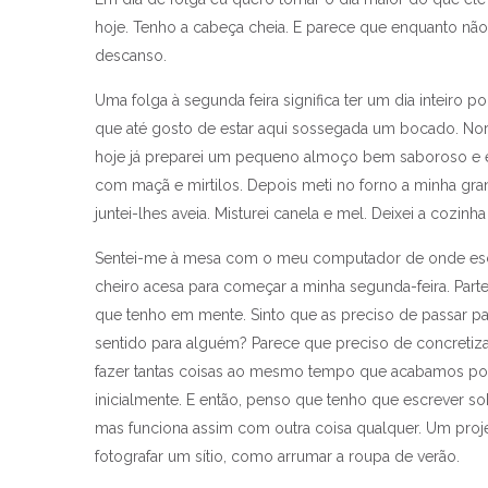
hoje. Tenho a cabeça cheia. E parece que enquanto nã
descanso.
Uma folga à segunda feira significa ter um dia inteiro 
que até gosto de estar aqui sossegada um bocado. Nor
hoje já preparei um pequeno almoço bem saboroso e es
com maçã e mirtilos. Depois meti no forno a minha gran
juntei-lhes aveia. Misturei canela e mel. Deixei a cozinh
Sentei-me à mesa com o meu computador de onde escr
cheiro acesa para começar a minha segunda-feira. Part
que tenho em mente. Sinto que as preciso de passar para
sentido para alguém? Parece que preciso de concretiz
fazer tantas coisas ao mesmo tempo que acabamos p
inicialmente. E então, penso que tenho que escrever so
mas funciona assim com outra coisa qualquer. Um proje
fotografar um sítio, como arrumar a roupa de verão.