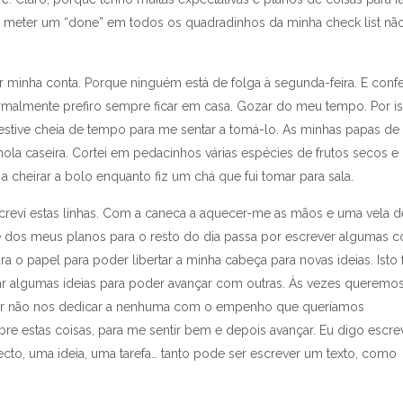
o meter um “done” em todos os quadradinhos da minha check list nã
por minha conta. Porque ninguém está de folga à segunda-feira. E conf
malmente prefiro sempre ficar em casa. Gozar do meu tempo. Por is
tive cheia de tempo para me sentar a tomá-lo. As minhas papas de 
ola caseira. Cortei em pedacinhos várias espécies de frutos secos e
a a cheirar a bolo enquanto fiz um chá que fui tomar para sala.
evi estas linhas. Com a caneca a aquecer-me as mãos e uma vela d
e dos meus planos para o resto do dia passa por escrever algumas c
 o papel para poder libertar a minha cabeça para novas ideias. Isto 
ar algumas ideias para poder avançar com outras. Às vezes queremo
or não nos dedicar a nenhuma com o empenho que queríamos
bre estas coisas, para me sentir bem e depois avançar. Eu digo escrev
cto, uma ideia, uma tarefa… tanto pode ser escrever um texto, como