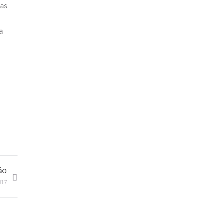
 as
a
ão
017