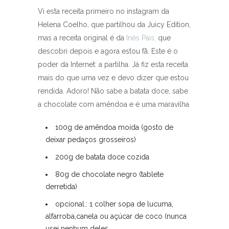
Vi esta receita primeiro no instagram da
Helena Coelho, que partilhou da Juicy Edition,
mas a receita original é da
Inês Pais,
que
descobri depois e agora estou fã. Este é o
poder da Internet: a partilha. Já fiz esta receita
mais do que uma vez e devo dizer que estou
rendida. Adoro! Não sabe a batata doce, sabe
a chocolate com amêndoa e é uma maravilha
100g de amêndoa moída (gosto de
deixar pedaços grosseiros)
200g de batata doce cozida
80g de chocolate negro (tablete
derretida)
opcional.: 1 colher sopa de lucuma,
alfarroba,canela ou açúcar de coco (nunca
usei nenhum deles.