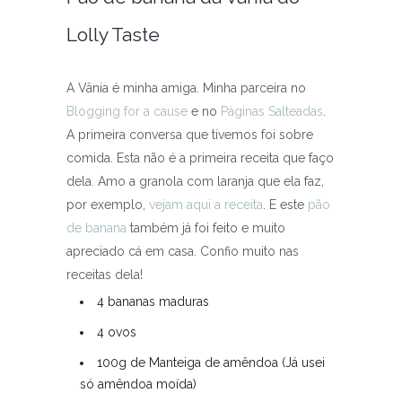
Lolly Taste
A Vânia é minha amiga. Minha parceira no
Blogging for a cause
e no
Páginas Salteadas
.
A primeira conversa que tivemos foi sobre
comida. Esta não é a primeira receita que faço
dela. Amo a granola com laranja que ela faz,
por exemplo,
vejam aqui a receita
. E este
pão
de banana
também já foi feito e muito
apreciado cá em casa. Confio muito nas
receitas dela!
4 bananas maduras
4 ovos
100g de Manteiga de amêndoa (Já usei
só amêndoa moída)