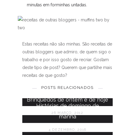
minutas em forminhas untadas.
Estas receitas não são minhas. São receitas de
outras bloggers que admiro, de quem sigo o
trabalho e por isso gosto de recriar. Gostam
deste tipo de post? Querem que partilhe mais
Vamos falar de moda # calças
receitas de que gosto?
de ganga
POSTS RELACIONADOS
7 SETEMBRO, 2017
Brinquedos de ontem e de hoje
Histórias de domingo de
26 MARÇO, 2012
manhã
4 DEZEMBRO, 2016