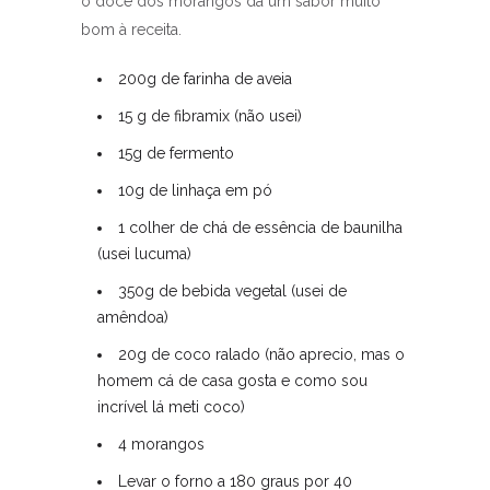
o doce dos morangos dá um sabor muito
bom à receita.
200g de farinha de aveia
15 g de fibramix (não usei)
15g de fermento
10g de linhaça em pó
1 colher de chá de essência de baunilha
(usei lucuma)
350g de bebida vegetal (usei de
amêndoa)
20g de coco ralado (não aprecio, mas o
homem cá de casa gosta e como sou
incrível lá meti coco)
4 morangos
Levar o forno a 180 graus por 40