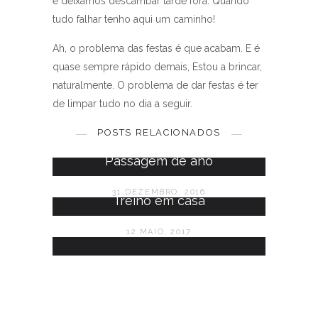
e deixamos descambar tarde fora. Quando
tudo falhar tenho aqui um caminho!
Ah, o problema das festas é que acabam. E é
quase sempre rápido demais, Estou a brincar,
naturalmente. O problema de dar festas é ter
de limpar tudo no dia a seguir.
Passagem de ano
POSTS RELACIONADOS
4 JANEIRO, 2013
Passagem de ano
31 DEZEMBRO, 2016
Treino em casa
12 MAIO, 2017