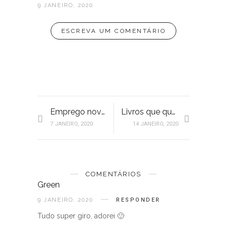
9 JANEIRO, 2020
ESCREVA UM COMENTÁRIO
Emprego novo – primeiras impressões| “Série mudar de emprego” – parte 5
Livros que quero ler | Desafio 1+3
7 JANEIRO, 2020
14 JANEIRO, 2020
COMENTÁRIOS
Green
9 JANEIRO, 2020
RESPONDER
Tudo super giro, adorei 🙂