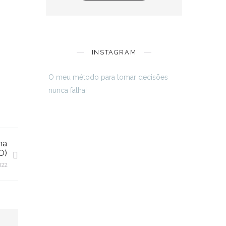
INSTAGRAM
O meu método para tomar decisões
nunca falha!
na
O)
022