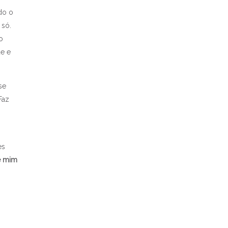
do o
 só.
o
ue e
se
Faz
es
e mim