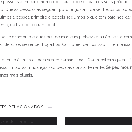
 de pessoas a mudar o nome dos seus projetos para os seus próprios
o. Que as pessoas as seguem porque gostam de ver todos os lados
uimos a pessoa primeiro e depois seguimos o que tem para nos da
eme, de livro ou de um hotel.
posicionamento e questões de marketing, talvez esta não seja o ca
falar de alhos se vender bugalhos. Compreendemos isso. E nem é iss
de muito às marcas para serem humanizadas. Que mostrem quem sã
sso. Então, as mudanças são pedidas constantemente
. Se pedimos 
rmos mais plurais.
Fui comprar um manjerico
ale do Manantio
STS RELACIONADOS
12 JUNHO, 2013
23 AGOSTO, 2017