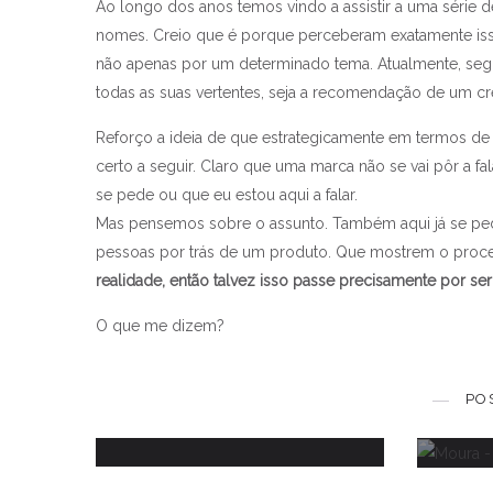
Ao longo dos anos temos vindo a assistir a uma série
nomes. Creio que é porque perceberam exatamente iss
não apenas por um determinado tema. Atualmente, seg
todas as suas vertentes, seja a recomendação de um cr
Reforço a ideia de que estrategicamente em termos de 
certo a seguir. Claro que uma marca não se vai pôr a 
se pede ou que eu estou aqui a falar.
Mas pensemos sobre o assunto. Também aqui já se pe
pessoas por trás de um produto. Que mostrem o proce
realidade, então talvez isso passe precisamente por se
O que me dizem?
Eu nas compras
V
PO
12 ABRIL, 2017