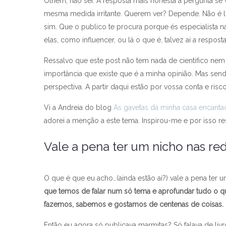
Olhem, não sei. A resposta mais honesta à pergunta se v
mesma medida irritante. Querem ver? Depende. Não é 
sim. Que o publico te procura porque és especialista
elas, como influencer, ou lá o que é, talvez aí a resposta
Ressalvo que este post não tem nada de cientifico ne
importância que existe que é a minha opinião. Mas send
perspectiva. A partir daqui estão por vossa conta e risco
Vi a Andreia do blog
As gavetas da minha casa encanta
adorei a menção a este tema. Inspirou-me e por isso res
Vale a pena ter um nicho nas red
O que é que eu acho…(ainda estão ai?) vale a pena ter
que temos de falar num só tema e aprofundar tudo o qu
fazemos, sabemos e gostamos de centenas de coisas.
Então eu agora só publicava marmitas? Só falava de li