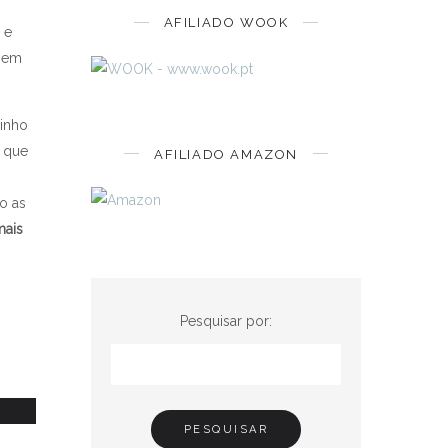
AFILIADO WOOK
 e
r em
minho
o que
AFILIADO AMAZON
o as
mais
Pesquisar por:
...