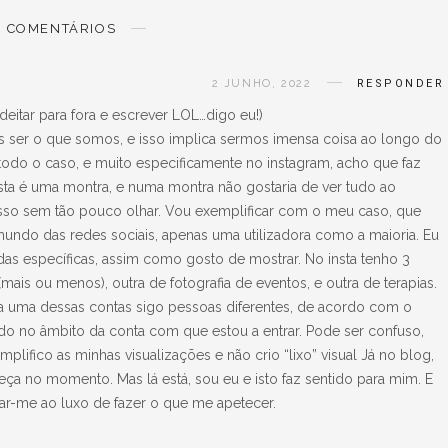
COMENTÁRIOS
2 JUNHO, 2022
RESPONDER
eitar para fora e escrever LOL…digo eu!)
 ser o que somos, e isso implica sermos imensa coisa ao longo do
 todo o caso, e muito especificamente no instagram, acho que faz
nsta é uma montra, e numa montra não gostaria de ver tudo ao
o sem tão pouco olhar. Vou exemplificar com o meu caso, que
undo das redes sociais, apenas uma utilizadora como a maioria. Eu
odas específicas, assim como gosto de mostrar. No insta tenho 3
mais ou menos), outra de fotografia de eventos, e outra de terapias.
da uma dessas contas sigo pessoas diferentes, de acordo com o
do no âmbito da conta com que estou a entrar. Pode ser confuso,
plifico as minhas visualizações e não crio “lixo” visual Já no blog,
a no momento. Mas lá está, sou eu e isto faz sentido para mim. E
ar-me ao luxo de fazer o que me apetecer.