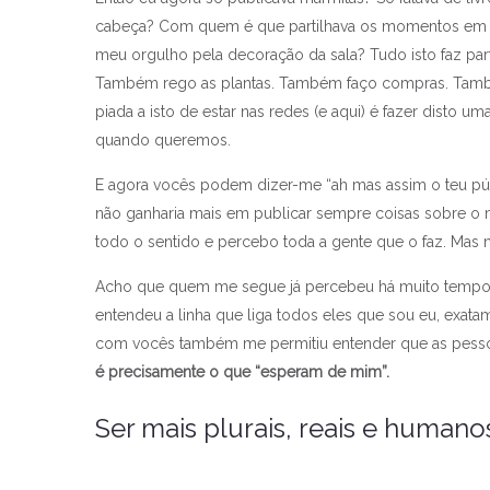
cabeça? Com quem é que partilhava os momentos em q
meu orgulho pela decoração da sala? Tudo isto faz pa
Também rego as plantas. Também faço compras. Tamb
piada a isto de estar nas redes (e aqui) é fazer dist
quando queremos.
E agora vocês podem dizer-me “ah mas assim o teu públ
não ganharia mais em publicar sempre coisas sobre o
todo o sentido e percebo toda a gente que o faz. Mas
Acho que quem me segue já percebeu há muito tempo o
entendeu a linha que liga todos eles que sou eu, exata
com vocês também me permitiu entender que as pesso
é precisamente o que “esperam de mim”.
Ser mais plurais, reais e humano