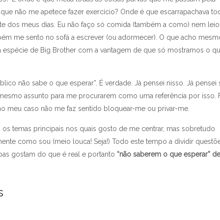
ue não me apetece fazer exercício? Onde é que escarrapachava to
rte dos meus dias. Eu não faço só comida (também a como) nem leio
ém me sento no sofá a escrever (ou adormecer). O que acho mesm
o uma espécie de Big Brother com a vantagem de que só mostramos o q
ico não sabe o que esperar”. É verdade. Já pensei nisso. Já pensei 
 mesmo assunto para me procurarem como uma referência por isso. 
 no meu caso não me faz sentido bloquear-me ou privar-me.
s temas principais nos quais gosto de me centrar, mas sobretudo
mente como sou (meio louca! Seja!) Todo este tempo a dividir questõ
as gostam do que é real e portanto
“não saberem o que esperar” d
s