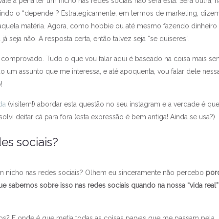
ale a pena ter um nicho nas redes sociais não será esta. Será outra, n
lindo o “depende”? Estrategicamente, em termos de marketing, dize
 naquela matéria. Agora, como hobbie ou até mesmo fazendo dinheir
 já seja não. A resposta certa, então talvez seja “se quiseres”.
m comprovado. Tudo o que vou falar aqui é baseado na coisa mais s
o um assunto que me interessa, e até apoquenta, vou falar dele ness
!
da
(visitem!) abordar esta questão no seu instagram e a verdade é qu
olvi deitar cá para fora (esta expressão é bem antiga! Ainda se usa?)
es sociais?
 um nicho nas redes sociais? Olhem eu sinceramente não percebo
por
e sabemos sobre isso nas redes sociais quando na nossa “vida real”
vros? E onde é que metia todas as coisas parvas que me passam pela