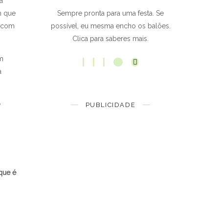
a
m que
Sempre pronta para uma festa. Se
o com
possível, eu mesma encho os balões.
Clica para saberes mais.
em
a
e
PUBLICIDADE
que é