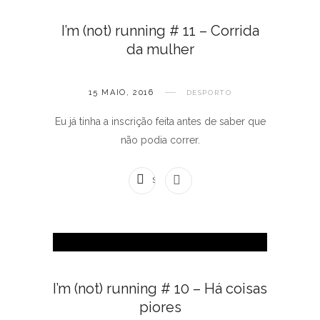
I’m (not) running # 11 – Corrida
da mulher
15 MAIO, 2016
DESPORTO
Eu já tinha a inscrição feita antes de saber que
não podia correr.
SEM COMENTÁRIOS
I’m (not) running # 10 – Há coisas
piores