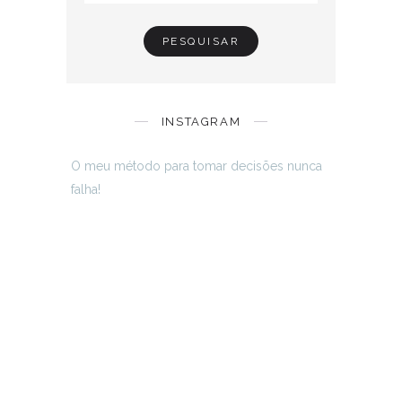
INSTAGRAM
O meu método para tomar decisões nunca
falha!