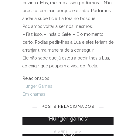
cozinha. Mas, mesmo assim podíamos – Não
preciso terminar, porque ele sabe. Podíamos
andar à superfície. Lá fora no bosque.
Podíamos voltar a ser nós mesmos.
– Faz isso. – insta o Gale. – É o momento
certo. Podias pedir-lhes a Lua e eles teriam de
arranjar uma maneira de a conseguir.
Ele não sabe que já estou a pedir-lhes a Lua,
ao exigir que poupem a vida do Peeta.”
Relacionados
Hunger Games
Em chamas
"Em chamas"
POSTS RELACIONADOS
22 NOVEMBRO, 2013
"Hunger games"
6 ABRIL, 2012
Room