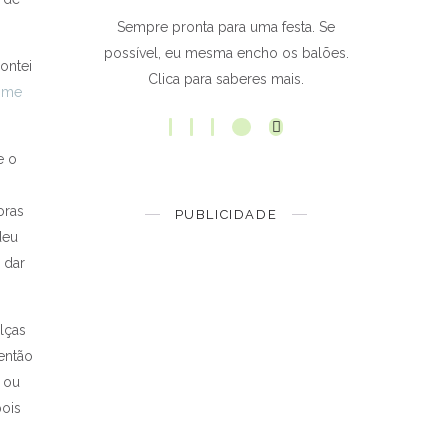
Sempre pronta para uma festa. Se
possível, eu mesma encho os balões.
contei
Clica para saberes mais.
e me
e o
oras
PUBLICIDADE
deu
 dar
lças
então
m ou
pois