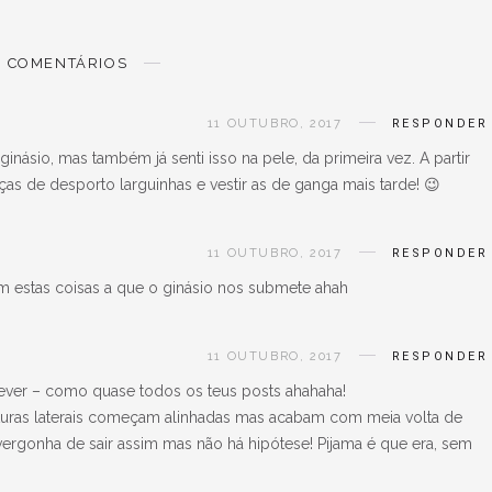
COMENTÁRIOS
11 OUTUBRO, 2017
RESPONDER
násio, mas também já senti isso na pele, da primeira vez. A partir
ças de desporto larguinhas e vestir as de ganga mais tarde! 😉
11 OUTUBRO, 2017
RESPONDER
 estas coisas a que o ginásio nos submete ahah
11 OUTUBRO, 2017
RESPONDER
rever – como quase todos os teus posts ahahaha!
turas laterais começam alinhadas mas acabam com meia volta de
 vergonha de sair assim mas não há hipótese! Pijama é que era, sem