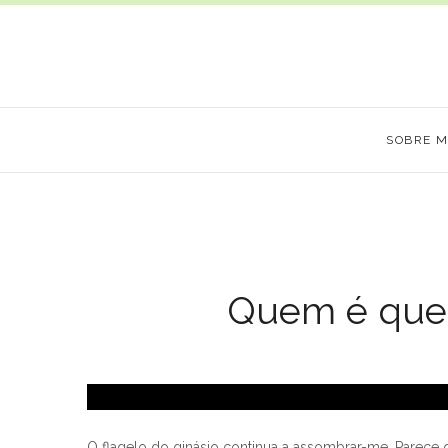
SOBRE 
Quem é que t
O flagelo do ginásio continua a assombrar-me. Parece