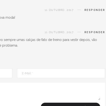
11 OUTUBRO, 2017
RESPONDER
Nova moda!
11 OUTUBRO, 2017
RESPONDER
evo sempre umas calças de fato de treino para vestir depois, vão
e problema.