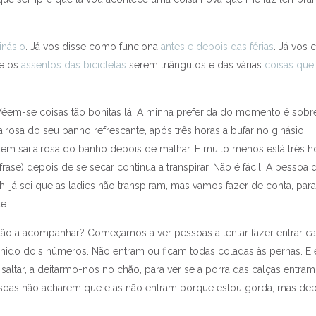
inásio
. Já vos disse como funciona
antes e depois das férias
. Já vos 
re os
assentos das bicicletas
serem triângulos e das várias
coisas qu
Vêem-se coisas tão bonitas lá. A minha preferida do momento é sobr
irosa do seu banho refrescante, após três horas a bufar no ginásio,
ém sai airosa do banho depois de malhar. E muito menos está três h
frase) depois de se secar continua a transpirar. Não é fácil. A pessoa 
h, já sei que as ladies não transpiram, mas vamos fazer de conta, para
e.
stão a acompanhar? Começamos a ver pessoas a tentar fazer entrar ca
hido dois números. Não entram ou ficam todas coladas às pernas. E 
 saltar, a deitarmo-nos no chão, para ver se a porra das calças entra
ssoas não acharem que elas não entram porque estou gorda, mas de