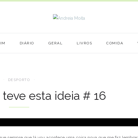
MIM
DIÁRIO
GERAL
LIVROS
COMIDA
DESPORTO
eve esta ideia # 16
 que sempre que lá vou acontece uma coisa nova que me faz lembrar