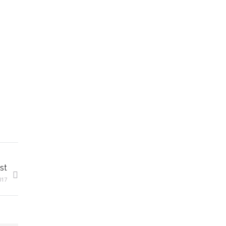
st
017