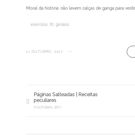
Moral da história: não levem calças de ganga para vest
exercício
,
fit
,
ginásio
11 OUTUBRO, 2017
Páginas Salteadas | Receitas
peculiares
9 OUTUBRO, 2017