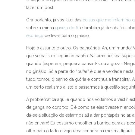
fazer um post.
Ora portanto, já vos falei das
coisas que me irritam no g
sobre a minha
gaveta do fit
e também já desabafei sob
esqueço
de levar para o ginásio.
Hoje o assunto é outro. Os balneários. Ah, um mundo! 
que se passa a seguir ao banho. Sai uma pessoa super a
quando (esperem, pequena pausa. Estou a gozar. Ningu
no ginásio. Só a parte do “bufar” é que é verdade nesta 
tudo, tomou o banho da glória e continua a transpirar. A
um certo realismo a isto e passarmos à questão seguint
A problemática aqui é quando nos voltamos a vestir, e
de ganga no corpitxo. E é como se elas tivessem encol
dá-se a situação de estarmos ali a dar pontapés no ar, a
não entram! Eu costumo encolher a barriga para as pe
olho para o lado e vejo uma senhora na mesma figura!