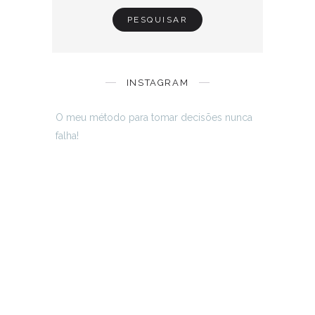
INSTAGRAM
O meu método para tomar decisões nunca
falha!