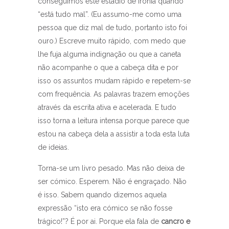
conseguimos este estádio de ironia quando
“está tudo mal”. (Eu assumo-me como uma
pessoa que diz mal de tudo, portanto isto foi
ouro.) Escreve muito rápido, com medo que
lhe fuja alguma indignação ou que a caneta
não acompanhe o que a cabeça dita e por
isso os assuntos mudam rápido e repetem-se
com frequência. As palavras trazem emoções
através da escrita ativa e acelerada. E tudo
isso torna a leitura intensa porque parece que
estou na cabeça dela a assistir a toda esta luta
de ideias.
Torna-se um livro pesado. Mas não deixa de
ser cómico. Esperem. Não é engraçado. Não
é isso. Sabem quando dizemos aquela
expressão “isto era cómico se não fosse
trágico!”? É por ai. Porque ela fala de
cancro e