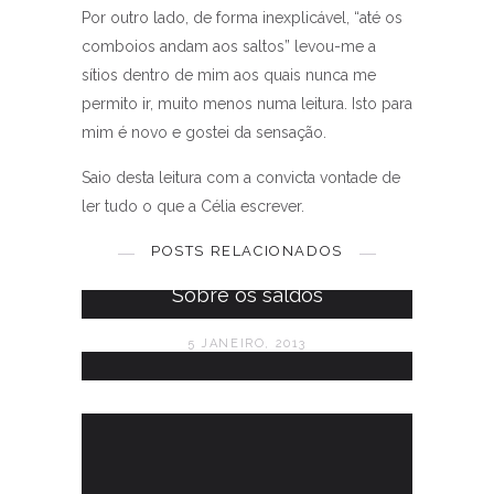
Por outro lado, de forma inexplicável, “até os
comboios andam aos saltos” levou-me a
sítios dentro de mim aos quais nunca me
permito ir, muito menos numa leitura. Isto para
mim é novo e gostei da sensação.
Saio desta leitura com a convicta vontade de
ler tudo o que a Célia escrever.
Até à Rua Sésamo...
POSTS RELACIONADOS
29 MAIO, 2012
Sobre os saldos
5 JANEIRO, 2013