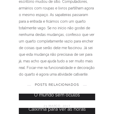
escritório mudou de sítio. Computadores,
armários com roupas e livros partilham agora
o mesmo espaço. As sapateiras passaram
para a entrada e ficámos com um quarto
totalmente vago. Se no início não gostei de
nenhuma destas mudanças, confesso que ver
um quarto completamente vazio para encher
de coisas que serão dele me fascinou. Já sei
que esta mudança não precisava de ser para
já, mas acho que ajuda tudo a ser muito mais
real. Focar-me na funcionalidade e decoração
do quarto é agora uma atividade cativante.
Para começar
POSTS RELACIONADOS
25 FEVEREIRO, 2012
O mundo sem óculos
23 MARÇO, 2017
Caixinha para ver as horas