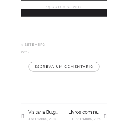
19 OUTUBRO, 2017
9 SETEMBRO,
2024
ESCREVA UM COMENTÁRIO
Visitar a Bulgária – roteiro 4 dias
Livros com realismo mágico
4 SETEMBRO, 2024
11 SETEMBRO, 2024