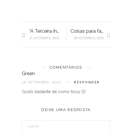
“A Terceira Índia” de Íris Bravo | Book Review
Coisas para fazer quando está frio lá fora
21 SETEMBRO, 2020
28 SETEMBRO, 2020
COMENTÁRIOS
Green
26 SETEMBRO, 2020
RESPONDER
Gosto bastante de como ficou 🙂
DEIXE UMA RESPOSTA