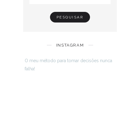
INSTAGRAM
O meu método para tomar decisões nunca
falha!