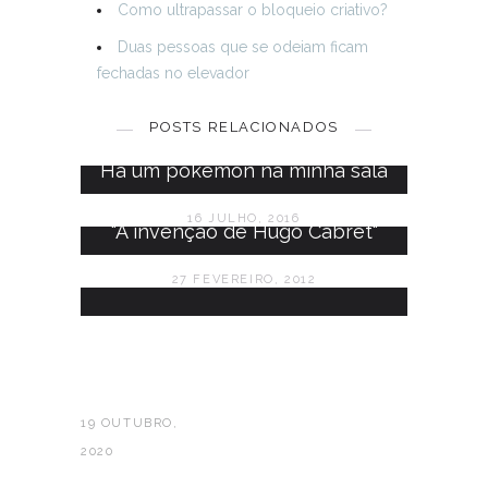
Como ultrapassar o bloqueio criativo?
Duas pessoas que se odeiam ficam
fechadas no elevador
Depois de um fim-de-semana...
POSTS RELACIONADOS
2 JULHO, 2012
Há um pokémon na minha sala
16 JULHO, 2016
"A invenção de Hugo Cabret"
27 FEVEREIRO, 2012
19 OUTUBRO,
2020