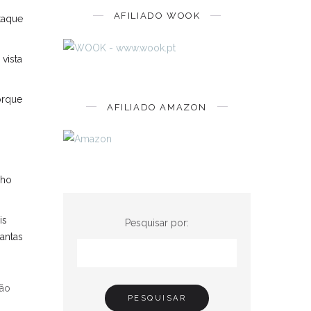
AFILIADO WOOK
taque
vista
orque
AFILIADO AMAZON
nho
is
Pesquisar por:
antas
dão