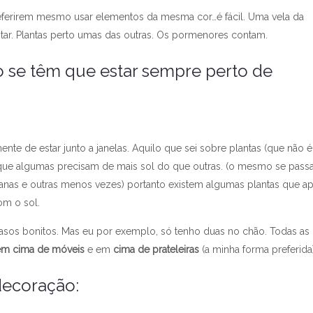
preferirem mesmo usar elementos da mesma cor…é fácil. Uma vela da
tar. Plantas perto umas das outras. Os pormenores contam.
 se têm que estar sempre perto de
nte de estar junto a janelas. Aquilo que sei sobre plantas (que não é
que algumas precisam de mais sol do que outras. (o mesmo se pas
anas e outras menos vezes) portanto existem algumas plantas que a
om o sol.
sos bonitos. Mas eu por exemplo, só tenho duas no chão. Todas as
em cima de móveis
e em
cima de prateleiras
(a minha forma preferida
decoração: