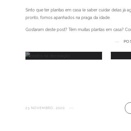
Sinto que ter plantas em casa (e saber cuidar delas já
pronto, fomos apanhados na praga da idade.
A histó
Como usar cestos na
Gostaram deste post? Têm muitas plantas em casa? C
decoração?
PO
29 JUNHO, 2020
23 NOVEMBRO, 2020