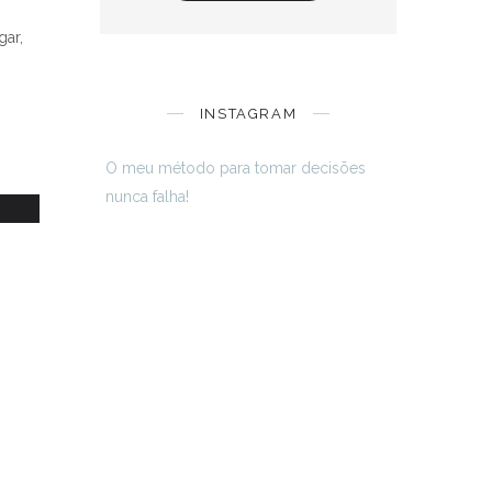
gar,
.
INSTAGRAM
s
O meu método para tomar decisões
nunca falha!