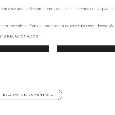
 agora) é ser adulto. Se compramos uma planta e temos contas para pa
ria secreta das minhas
ontem-me sobre a forma como gostam de as ver na vossa decoração
plantas
Como planear viagen
STS RELACIONADOS
15 NOVEMBRO, 2016
11 JANEIRO, 2017
ESCREVA UM COMENTÁRIO