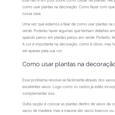
Este não é um post sobre como cuidar de plantas. Até p
como usar plantas na decoração. Como fazer com que e
nossa casa.
Uma vez que estamos a falar de como usar plantas na d
verde. Poderão haver algumas que tenham detalhes ama
quando penso em plantas penso em verde. Portanto, te
A cor é importante na decoração, como é óbvio, mas h
ser apenas pela sua cor.
Como usar plantas na decoração
Esse problema resolve-se fácilmente através dos vas
excelentes vasos. Logo como os cestos já estão incor
complementar isso.
Outra opção é colocar as plantas dentro de vasos da 
vasos de madeira, mas a maioria são vasos brancos ou 