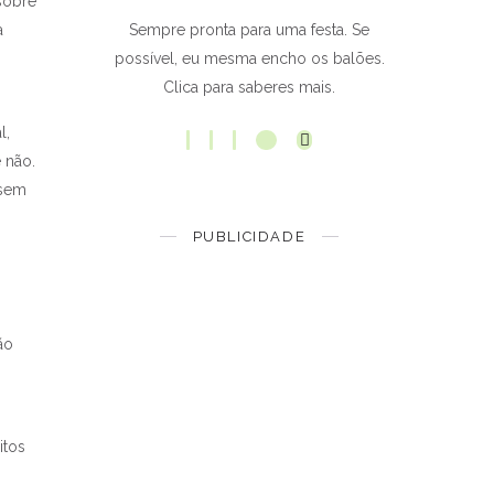
sobre
a
Sempre pronta para uma festa. Se
possível, eu mesma encho os balões.
Clica para saberes mais.
l,
 não.
 sem
PUBLICIDADE
ão
itos