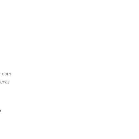
sa com
penas
)