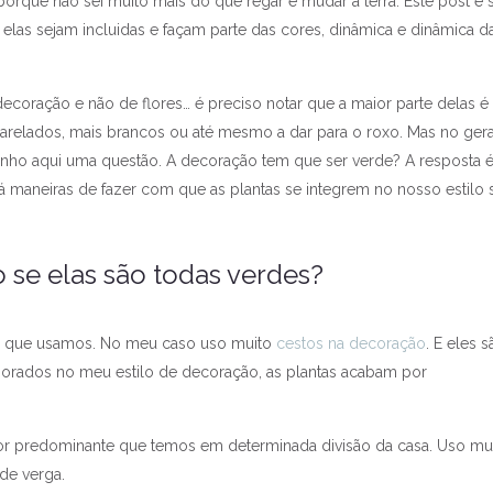
orque não sei muito mais do que regar e mudar a terra. Este post é 
las sejam incluidas e façam parte das cores, dinâmica e dinâmica d
ecoração e não de flores… é preciso notar que a maior parte delas é
relados, mais brancos ou até mesmo a dar para o roxo. Mas no gera
nho aqui uma questão. A decoração tem que ser verde? A resposta é
á maneiras de fazer com que as plantas se integrem no nosso estilo
 se elas são todas verdes?
os que usamos. No meu caso uso muito
cestos na decoração
. E eles s
porados no meu estilo de decoração, as plantas acabam por
cor predominante que temos em determinada divisão da casa. Uso mu
de verga.