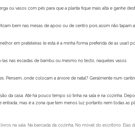
erga ou vasos com pés para que a planta fique mais alta e ganhe des
 ficam bem nas mesas de apoio ou de centro pois assim não tapam a 
elhor em prateleiras (e esta é a minha forma preferida de as usar) p
ra-las nas escadas de bambu ou mesmo no tecto, naqueles vasos
des. Pensem…onde colocam a árvore de natal? Geralmente num canti
ão da casa. Até há pouco tempo só tinha na sala e na cozinha. Depo
 de entrada, mas é a zona que tem menos luz portanto nem todas as pl
livros na sala. Na bancada da cozinha. No móvel do escritório. Elas 
.