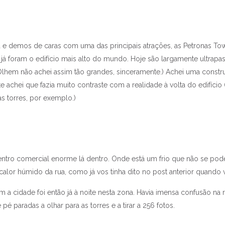
 e demos de caras com uma das principais atrações, as Petronas Tow
á foram o edifício mais alto do mundo. Hoje são largamente ultrapass
(Olhem não achei assim tão grandes, sinceramente.) Achei uma const
e achei que fazia muito contraste com a realidade à volta do edifício
 torres, por exemplo.)
tro comercial enorme lá dentro. Onde está um frio que não se pode.
alor húmido da rua, como já vos tinha dito no post anterior quando 
 a cidade foi então já à noite nesta zona. Havia imensa confusão na
pé paradas a olhar para as torres e a tirar a 256 fotos.