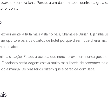
evava de certeza ténis. Porque além da humidade, dentro da gruta cai á
o foi bonito.
o
experimentei a fruta mais vista no país, Chama-se Durian. E já tinha v
 o aeroporto e para os quartos de hotel porque dizem que cheira mal
tar o sabor.
minha situação: Eu sou a pessoa que nunca prova nem nunca gosta 
a. E portanto nesta viagem estava muito mais liberta de preconceito
cido à manga. Os brasileiros dizem que é parecida com Jaca.
ais