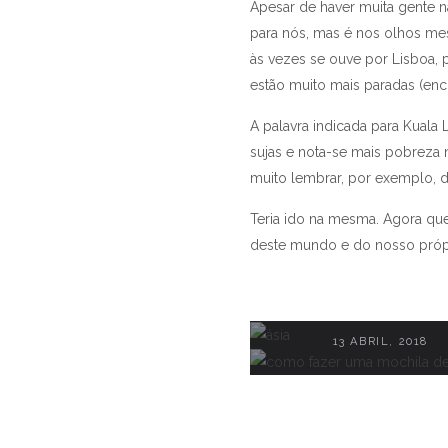
Apesar de haver muita gente n
para nós, mas é nos olhos me
às vezes se ouve por Lisboa, 
estão muito mais paradas (en
A palavra indicada para Kuala
sujas e nota-se mais pobreza n
muito lembrar, por exemplo, d
Teria ido na mesma. Agora que
Ásia: três países diferen
deste mundo e do nosso própri
Como fazer uma moch
o jet lag existe me
viagem
21 JUNHO, 2019
13 ABRIL, 2018