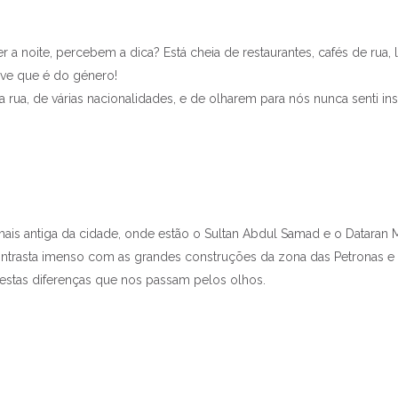
er a noite, percebem a dica? Está cheia de restaurantes, cafés de rua,
rve que é do género!
a rua, de várias nacionalidades, e de olharem para nós nunca senti i
is antiga da cidade, onde estão o Sultan Abdul Samad e o Dataran Mer
ontrasta imenso com as grandes construções da zona das Petronas e 
estas diferenças que nos passam pelos olhos.