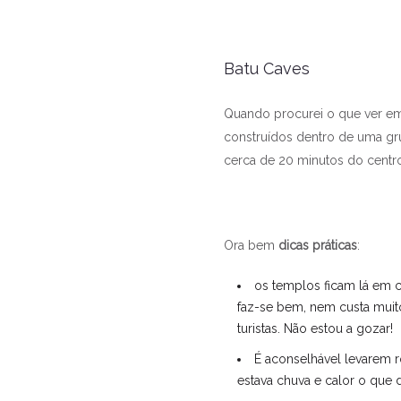
Batu Caves
Quando procurei o que ver em
construídos dentro de uma grut
cerca de 20 minutos do centro
Ora bem
dicas práticas
:
os templos ficam lá em c
faz-se bem, nem custa muit
turistas. Não estou a gozar!
É aconselhável levarem r
estava chuva e calor o que 