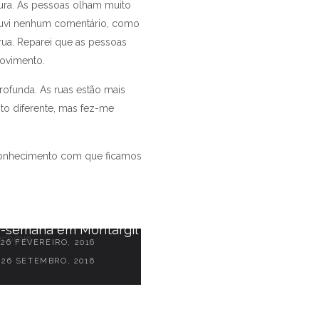
ura. As pessoas olham muito
 ouvi nenhum comentário, como
rua. Reparei que as pessoas
ovimento.
rofunda. As ruas estão mais
ito diferente, mas fez-me
o conhecimento com que ficamos
ot) running # 6 - Em que
lândia: Banguecoque
pensas quando corres?
2 JULHO, 2018
-semana em Montargil
26 FEVEREIRO, 2016
26 SETEMBRO, 2016