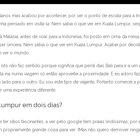
anos mas acabou por acontecer, por ser o ponto de escala para a Ind
nha pensado em visitá-la. Nem sabia o que ver em Kuala Lumpur, seq
Malásia, antes de voar para a Indonésia, foi posto em cima da mesa,
 ser sincera. Nem sabia o que ver em Kuala Lumpur. Acabei por decid
e ver o mundo.
sto não faz sentido porque significa que perdi dias Bali para ir a um
lá iria numa viagem só então aproveitei a proximidade. E eu adoro faz
lado para o outro. Eu sou este tipo de viajante, Portanto comecei a 
 uma experiência diferente.
Lumpur em dois dias?
e ter sítios fascinantes, a ver pelo google tem praias lindissimas, p
em propriamente grande coisa para ver. (Mas não quero demover ning