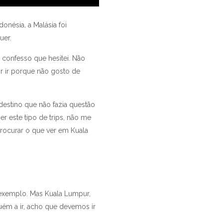
onésia, a Malásia foi
uer.
 confesso que hesitei. Não
ir ir porque não gosto de
 destino que não fazia questão
er este tipo de trips, não me
procurar o que ver em Kuala
or exemplo. Mas Kuala Lumpur,
uém a ir, acho que devemos ir