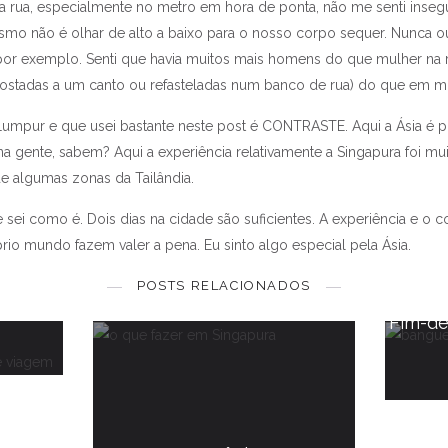
a rua, especialmente no metro em hora de ponta, não me senti inseg
smo não é olhar de alto a baixo para o nosso corpo sequer. Nunca
por exemplo. Senti que havia muitos mais homens do que mulher na 
costadas a um canto ou refasteladas num banco de rua) do que em m
 Lumpur e que usei bastante neste post é CONTRASTE. Aqui a Ásia é p
a gente, sabem? Aqui a experiência relativamente a Singapura foi mu
e algumas zonas da Tailândia.
 sei como é. Dois dias na cidade são suficientes. A experiência e 
tes e...
O que fazer em Singapura |
o mundo fazem valer a pena. Eu sinto algo especial pela Ásia.
I'm (n
ila de
smo?
Conhecer uma ásia diferente
Tai
POSTS RELACIONADOS
é que 
9 JULHO, 2019
Fim-de