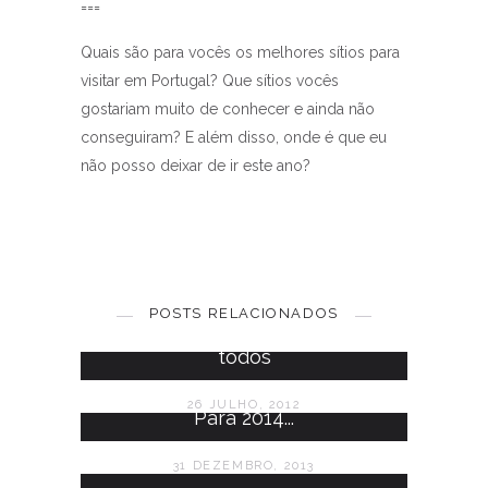
===
Quais são para vocês os melhores sítios para
visitar em Portugal? Que sítios vocês
gostariam muito de conhecer e ainda não
conseguiram? E além disso, onde é que eu
não posso deixar de ir este ano?
Roteiro para um fim-de-
semana em Coimbra
POSTS RELACIONADOS
Um mercado de todos para
14 SETEMBRO, 2017
todos
26 JULHO, 2012
Para 2014...
31 DEZEMBRO, 2013