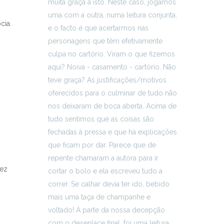
cia.
vez