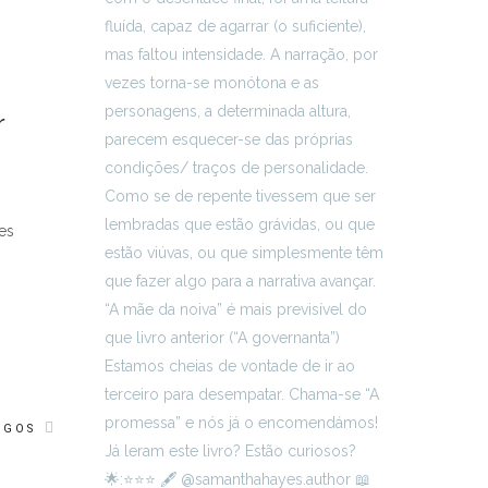
r
es
IGOS